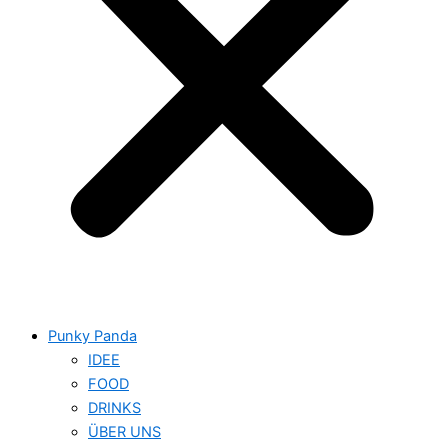
Punky Panda
IDEE
FOOD
DRINKS
ÜBER UNS